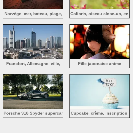
Norvège, mer, bateau, plage,
Colibris, oiseau close-up, en
coucher de soleil
vol, fleurs rouges
Francfort, Allemagne, ville,
Fille japonaise anime
bâtiments
cheveux courts, masque
Porsche 918 Spyder supercar
Cupcake, crème, inscription,
argenté, la route, les arbres
fond bleu