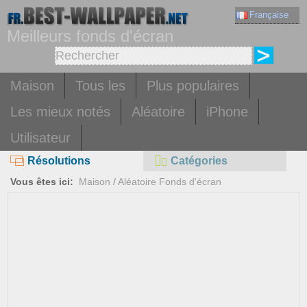
Française
Meilleurs fonds d'écran
Maison
Tous les
Plus populaires
Les mieux notés
Aléatoire
iPhone
Utilisateur
Résolutions
Catégories
Vous êtes ici:
Maison
/
Aléatoire Fonds d'écran