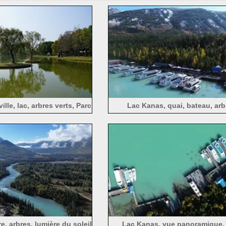
ille, lac, arbres verts, Parc
Lac Kanas, quai, bateau, arb
 Pingshan à Shenzhen
montagnes
e, arbres, lumière du soleil
Lac Kanas, vue panoramique, 