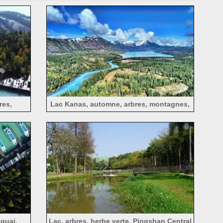
res,
Lac Kanas, automne, arbres, montagnes,
neige, nuages, ciel bleu
quai,
Lac, arbres, herbe verte, Pingshan Central