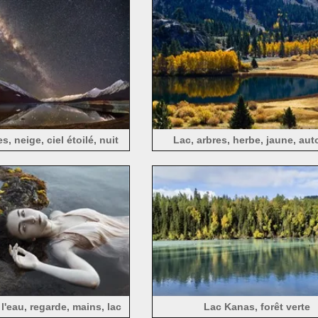
, neige, ciel étoilé, nuit
Lac, arbres, herbe, jaune, au
 l'eau, regarde, mains, lac
Lac Kanas, forêt verte