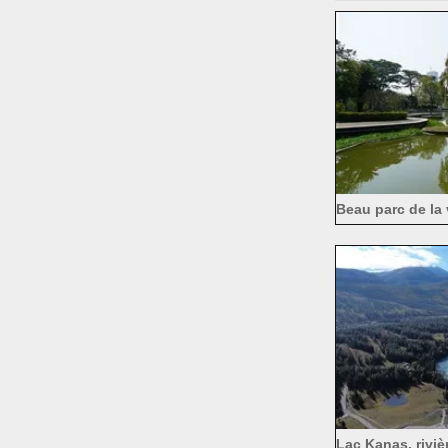
Beau parc de la v
central de
Lac Kanas, rivièr