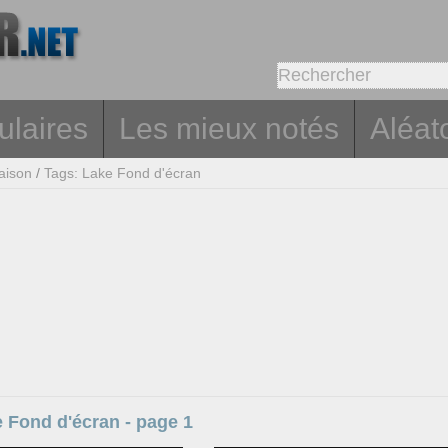
ulaires
Les mieux notés
Aléat
aison
/
Tags: Lake Fond d'écran
 Fond d'écran - page 1