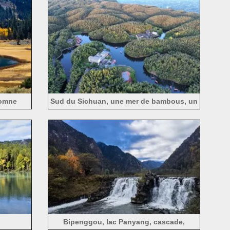
tomne
Sud du Sichuan, une mer de bambous, un
lac, des bâtiments, vue d'en haut
Bipenggou, lac Panyang, cascade,