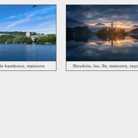
automne
montagnes, brouillard, arbres, 
 de bambous, maisons
Slovénie, lac, île, maisons, ra
soleil, montagnes, nuage